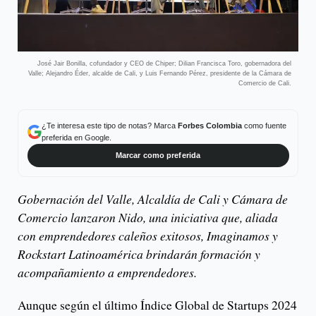
José Jair Bonilla, cofundador y CEO de Chiper; Dilian Francisca Toro, gobernadora del
Valle; Alejandro Éder, alcalde de Cali, y Luis Fernando Pérez, presidente de la Cámara de
Comercio de Cali.
¿Te interesa este tipo de notas? Marca
Forbes Colombia
como fuente
preferida en Google.
Marcar como preferida
Gobernación del Valle, Alcaldía de Cali y Cámara de
Comercio lanzaron Nido, una iniciativa que, aliada
con emprendedores caleños exitosos, Imaginamos y
Rockstart Latinoamérica brindarán formación y
acompañamiento a emprendedores.
Aunque según el último Índice Global de Startups 2024