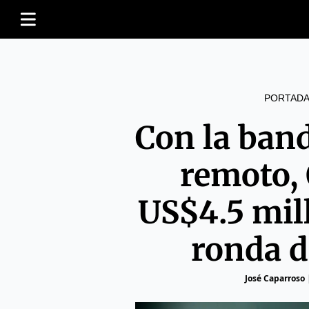
PORTADA
Con la band
remoto,
US$4.5 mil
ronda d
José Caparroso