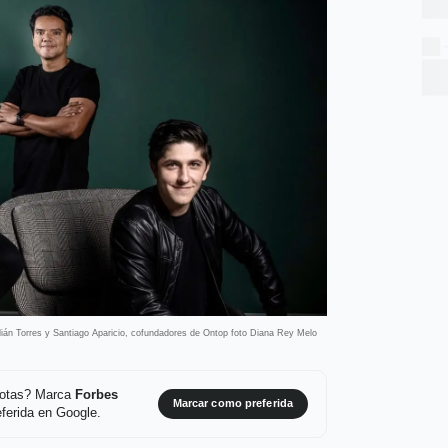
lián Torres y Santiago Aparicio, cofundadores de Ontop foto Diana Rey Melo
 notas? Marca
Forbes
Marcar como preferida
ferida en Google.