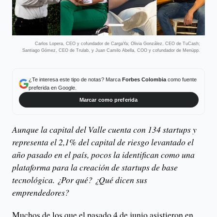
Carlos Lopera, CEO y cofundador de CargaYa; Olivia González, CEO de TuCash;
Santiago Gómez, CEO de Trulab, y Juan Camilo Abella, COO y cofundador de Menüpp.
¿Te interesa este tipo de notas? Marca
Forbes Colombia
como fuente
preferida en Google.
Marcar como preferida
Aunque la capital del Valle cuenta con 134 startups y
representa el 2,1% del capital de riesgo levantado el
año pasado en el país, pocos la identifican como una
plataforma para la creación de startups de base
tecnológica. ¿Por qué? ¿Qué dicen sus
emprendedores?
Muchos de los que el pasado 4 de junio asistieron en