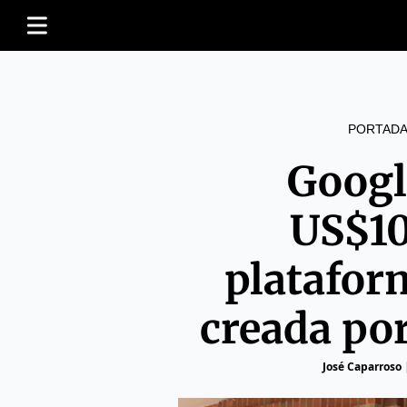
PORTADA
Googl
US$10
platafor
creada po
José Caparroso