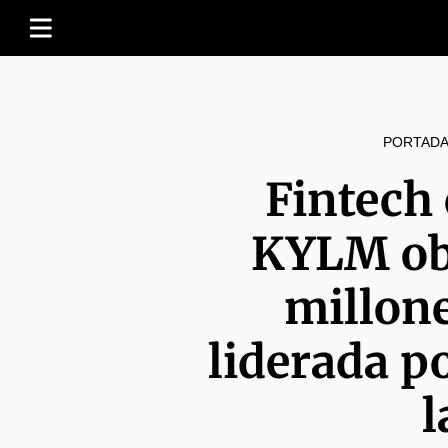
PORTADA
Fintech
KYLM ob
millon
liderada p
l