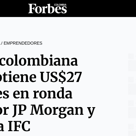
/
EMPRENDEDORES
 colombiana
tiene US$27
es en ronda
or JP Morgan y
a IFC