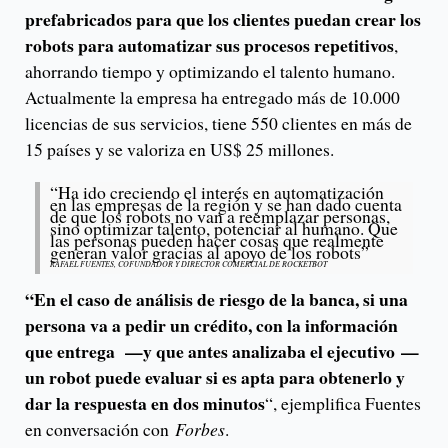
prefabricados para que los clientes puedan crear los
robots para automatizar sus procesos repetitivos
,
ahorrando tiempo y optimizando el talento humano.
Actualmente la empresa ha entregado más de 10.000
licencias de sus servicios, tiene 550 clientes en más de
15 países y se valoriza en US$ 25 millones.
“Ha ido creciendo el interés en automatización
en las empresas de la región y se han dado cuenta
de que los robots no van a reemplazar personas,
sino optimizar talento, potenciar al humano. Que
las personas pueden hacer cosas que realmente
generan valor gracias al apoyo de los robots”
RAFAEL FUENTES, COFUNDADOR Y DIRECTOR COMERCIAL DE ROCKETBOT
“En el caso de análisis de riesgo de la banca, si una
persona va a pedir un crédito, con la información
que entrega —y que antes analizaba el ejecutivo —
un robot puede evaluar si es apta para obtenerlo y
dar la respuesta en dos minutos
“, ejemplifica Fuentes
en conversación con
Forbes
.