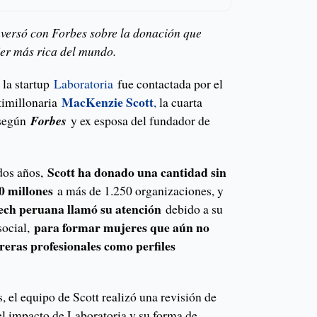
nversó con Forbes sobre la donación que
jer más rica del mundo.
 la startup
Laboratoria
fue contactada por el
MacKenzie Scott
ltimillonaria
,
la cuarta
 según
Forbes
y ex esposa del fundador de
Scott ha donado una cantidad sin
 dos años,
0 millones
a más de 1.250 organizaciones, y
tech peruana llamó su atención
debido a su
para formar mujeres que aún no
social,
eras profesionales como perfiles
, el equipo de Scott realizó una revisión de
el impacto de Laboratoria y su forma de