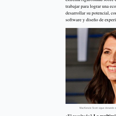
trabajar para lograr una e
desarrollar su potencial, c
software y diseño de experi
MacKenzie Scott sigue donando su
La multimil
¿El resultado?