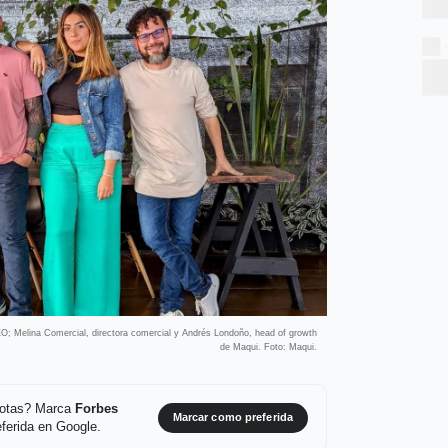
O; Melina Comercial, directora comercial y Andrés Londoño, head of growth
de Maqui. Foto: Maqui.
 notas? Marca
Forbes
Marcar como preferida
ferida en Google.