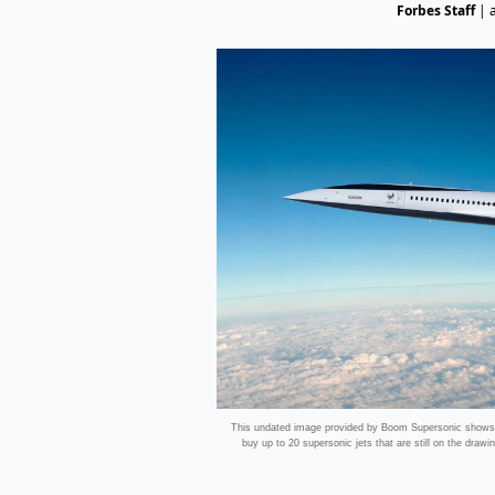
Forbes Staff
|
This undated image provided by Boom Supersonic shows B
buy up to 20 supersonic jets that are still on the dra