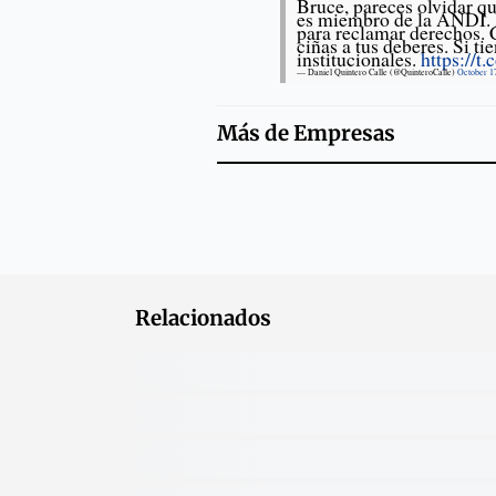
Bruce, pareces olvidar q
es miembro de la ANDI. E
para reclamar derechos.
ciñas a tus deberes. Si ti
institucionales.
https://
— Daniel Quintero Calle (@QuinteroCalle)
October 1
Más de
Empresas
Relacionados