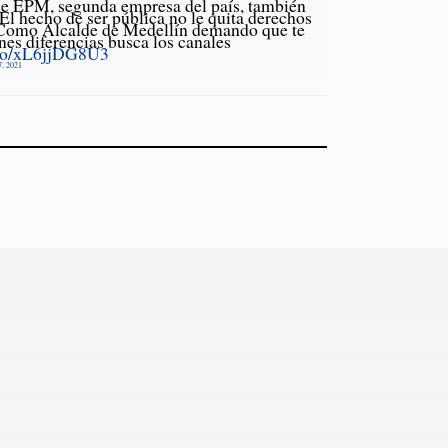
ue EPM, segunda empresa del país, también
l hecho de ser pública no le quita derechos
 Como Alcalde de Medellín demando que te
enes diferencias busca los canales
t.co/xL6jjDG8U3
7, 2021