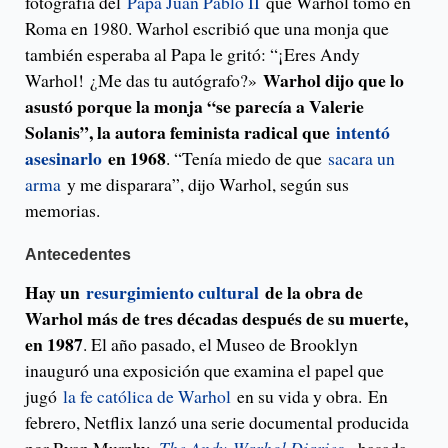
fotografía del
Papa Juan Pablo II
que Warhol tomó en
Roma en 1980. Warhol escribió que una monja que
también esperaba al Papa le gritó: “¡Eres Andy
Warhol dijo que lo
Warhol! ¿Me das tu autógrafo?»
asustó porque la monja “se parecía a Valerie
Solanis”, la autora feminista radical que
intentó
asesinarlo
en 1968
. “Tenía miedo de que
sacara un
arma
y me disparara”, dijo Warhol, según sus
memorias.
Antecedentes
Hay un
resurgimiento cultural
de la obra de
Warhol más de tres décadas después de su muerte,
en 1987
. El año pasado, el Museo de Brooklyn
inauguró una exposición que examina el papel que
jugó
la fe católica de Warhol
en su vida y obra. En
febrero, Netflix lanzó una serie documental producida