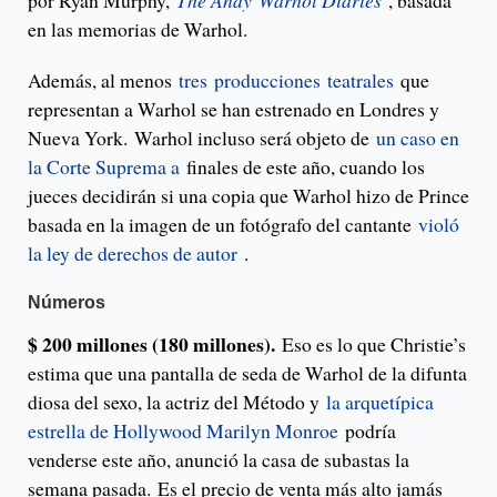
por Ryan Murphy,
The Andy Warhol Diaries
, basada
en las memorias de Warhol.
Además, al menos
tres
producciones
teatrales
que
representan a Warhol se han estrenado en Londres y
Nueva York. Warhol incluso será objeto de
un caso en
la Corte Suprema a
finales de este año, cuando los
jueces decidirán si una copia que Warhol hizo de Prince
basada en la imagen de un fotógrafo del cantante
violó
la ley de derechos de autor
.
Números
$ 200 millones (180 millones).
Eso es lo que Christie’s
estima que una pantalla de seda de Warhol de la difunta
diosa del sexo, la actriz del Método y
la arquetípica
estrella de Hollywood Marilyn Monroe
podría
venderse este año, anunció la casa de subastas la
semana pasada. Es el precio de venta más alto jamás