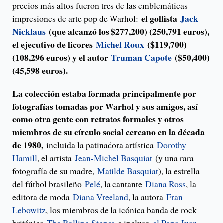
precios más altos fueron tres de las emblemáticas
el golfista
Jack
impresiones de arte pop de Warhol:
Nicklaus
(que alcanzó los $277,200) (250,791 euros),
el ejecutivo de licores
Michel Roux
($119,700)
(108,296 euros) y el autor
Truman Capote
($50,400)
(45,598 euros).
La colección estaba formada principalmente por
fotografías tomadas por Warhol y sus amigos, así
como otra gente con retratos formales y otros
miembros de su círculo social cercano en la década
de 1980,
incluida la patinadora artística
Dorothy
Hamill
, el artista
Jean-Michel Basquiat
(y una rara
fotografía de su madre,
Matilde Basquiat
), la estrella
del fútbol brasileño
Pelé
, la cantante
Diana Ross
, la
editora de moda
Diana Vreeland
, la autora
Fran
Lebowitz
, los miembros de la icónica banda de rock
británica
The Rolling Stones
e incluso
el Papa Juan