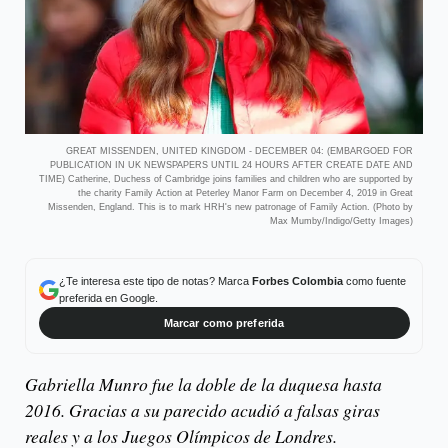
GREAT MISSENDEN, UNITED KINGDOM - DECEMBER 04: (EMBARGOED FOR
PUBLICATION IN UK NEWSPAPERS UNTIL 24 HOURS AFTER CREATE DATE AND
TIME) Catherine, Duchess of Cambridge joins families and children who are supported by
the charity Family Action at Peterley Manor Farm on December 4, 2019 in Great
Missenden, England. This is to mark HRH's new patronage of Family Action. (Photo by
Max Mumby/Indigo/Getty Images)
¿Te interesa este tipo de notas? Marca
Forbes Colombia
como fuente
preferida en Google.
Marcar como preferida
Gabriella Munro fue la doble de la duquesa hasta
2016. Gracias a su parecido acudió a falsas giras
reales y a los Juegos Olímpicos de Londres.