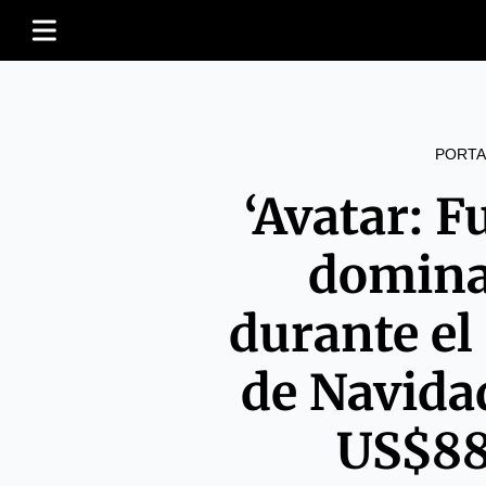
PORTA
‘Avatar: F
domina 
durante el
de Navida
US$88