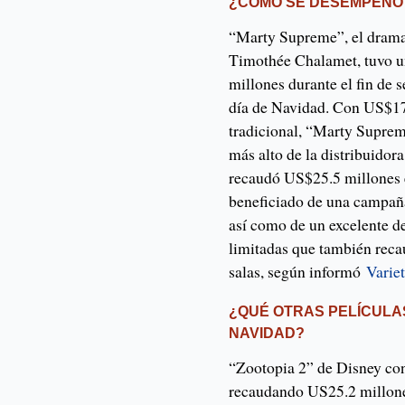
¿CÓMO SE DESEMPEÑÓ 
“Marty Supreme”, el drama
Timothée Chalamet, tuvo 
millones durante el fin de 
día de Navidad. Con US$17.
tradicional, “Marty Suprem
más alto de la distribuidor
recaudó US$25.5 millones 
beneficiado de una campañ
así como de un excelente 
limitadas que también reca
salas, según informó
Varie
¿QUÉ OTRAS PELÍCULA
NAVIDAD?
“Zootopia 2” de Disney cont
recaudando US25.2 millones