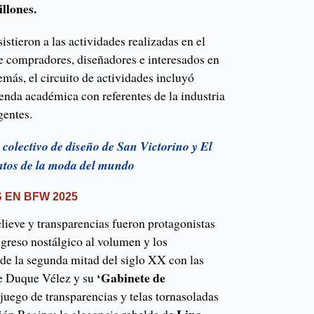
llones.
istieron a las actividades realizadas en el
de compradores, diseñadores e interesados en
emás, el circuito de actividades incluyó
enda académica con referentes de la industria
gentes.
olectivo de diseño de San Victorino y El
entos de la moda del mundo
S EN BFW 2025
relieve y transparencias fueron protagonistas
regreso nostálgico al volumen y los
 de la segunda mitad del siglo XX con las
‘Gabinete de
e Duque Vélez y su
l juego de transparencias y telas tornasoladas
Lina
ión Regina; la elegancia rebelde de