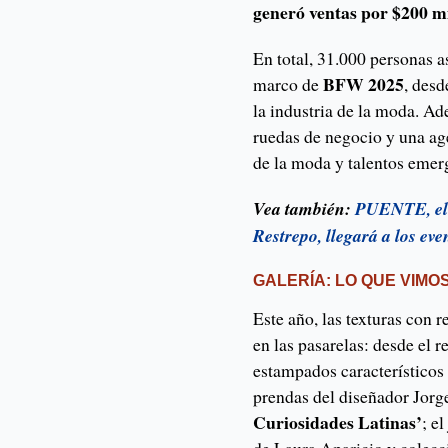
generó ventas por $200 mi
En total, 31.000 personas as
BFW 2025
marco de
, des
la industria de la moda. Ad
ruedas de negocio y una ag
de la moda y talentos emer
Vea también:
PUENTE, el c
Restrepo, llegará a los ev
GALERÍA: LO QUE VIMO
Este año, las texturas con 
en las pasarelas: desde el 
estampados característicos
prendas del diseñador Jorg
Curiosidades Latinas’
; e
de Laura Aparicio y colecc