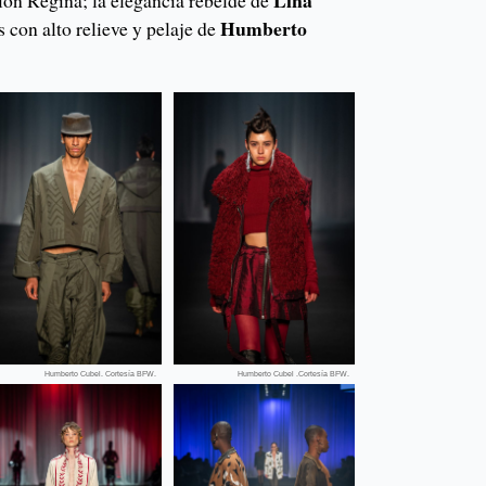
Humberto
s con alto relieve y pelaje de
Humberto Cubel. Cortesía BFW.
Humberto Cubel .Cortesía BFW.