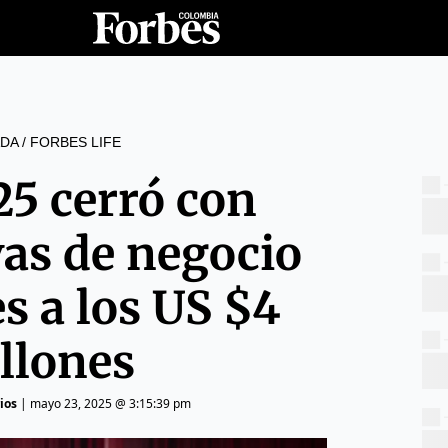
DA
/
FORBES LIFE
5 cerró con
vas de negocio
s a los US $4
llones
ios
|
mayo 23, 2025 @ 3:15:39 pm