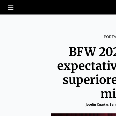
PORTA
BFW 202
expectati
superiore
mi
Joselin Cuartas Barr