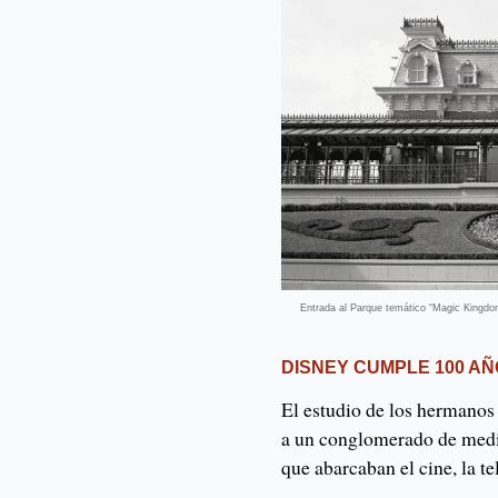
Entrada al Parque temático “Magic Kingdo
DISNEY CUMPLE 100 A
El estudio de los hermano
a un conglomerado de medio
que abarcaban el cine, la te