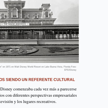
m” en 1971 en Walt Disney World Resort en Lake Buena Vista, Florida Foto:
EFE/Disney
ÑOS SIENDO UN REFERENTE CULTURAL
s Disney comenzaba cada vez más a parecerse
s con diferentes perspectivas empresariales
levisión y los lugares recreativos.