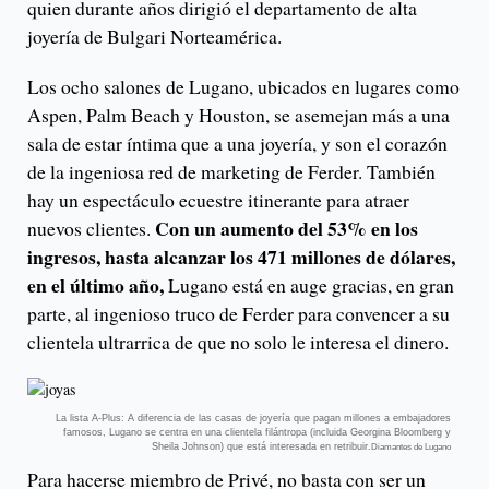
quien durante años dirigió el departamento de alta
joyería de Bulgari Norteamérica.
Los ocho salones de Lugano, ubicados en lugares como
Aspen, Palm Beach y Houston, se asemejan más a una
sala de estar íntima que a una joyería, y son el corazón
de la ingeniosa red de marketing de Ferder. También
hay un espectáculo ecuestre itinerante para atraer
Con un aumento del 53% en los
nuevos clientes.
ingresos, hasta alcanzar los 471 millones de dólares,
en el último año,
Lugano está en auge gracias, en gran
parte, al ingenioso truco de Ferder para convencer a su
clientela ultrarrica de que no solo le interesa el dinero.
La lista A-Plus: A diferencia de las casas de joyería que pagan millones a embajadores
famosos, Lugano se centra en una clientela filántropa (incluida Georgina Bloomberg y
Sheila Johnson) que está interesada en retribuir.
Diamantes de Lugano
Para hacerse miembro de Privé, no basta con ser un