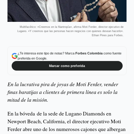
Multifacético: «Creemos en la filantropía», afirma Moti Ferder, director ejecutivo de
Lugano. «Y creemos que las personas hacen negocios con quienes desean hacerlo».
Ethan Pines para Forbes.
¿Te interesa este tipo de notas? Marca
Forbes Colombia
como fuente
preferida en Google.
Marcar como preferida
En la lucrativa pira de joyas de Moti Ferder, vender
finas baratijas a clientes de primera línea es solo la
mitad de la misión.
En la bóveda de la sede de Lugano Diamonds en
Newport Beach, California, el director ejecutivo Moti
Ferder abre uno de los numerosos cajones que albergan