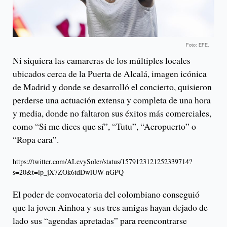
Foto: EFE.
Ni siquiera las camareras de los múltiples locales
ubicados cerca de la Puerta de Alcalá, imagen icónica
de Madrid y donde se desarrolló el concierto, quisieron
perderse una actuación extensa y completa de una hora
y media, donde no faltaron sus éxitos más comerciales,
como “Si me dices que sí”, “Tutu”, “Aeropuerto” o
“Ropa cara”.
https://twitter.com/ALevySoler/status/1579123121252339714?
s=20&t=ip_jX7ZOk6tdDwlUW-nGPQ
El poder de convocatoria del colombiano conseguió
que la joven Ainhoa y sus tres amigas hayan dejado de
lado sus “agendas apretadas” para reencontrarse