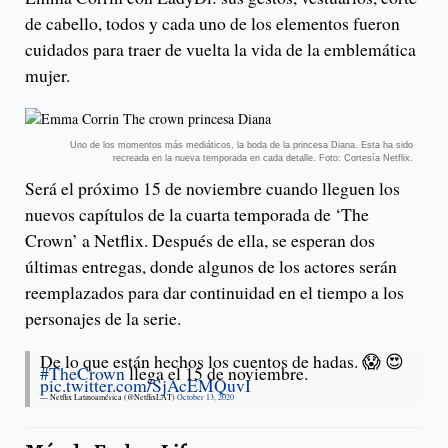
de cabello, todos y cada uno de los elementos fueron
cuidados para traer de vuelta la vida de la emblemática
mujer.
Uno de los momentos más mediáticos, la boda de la princesa Diana. Esta ha sido
recreada en la nueva temporada en cada detalle. Foto: Cortesía Netflix.
Será el próximo 15 de noviembre cuando lleguen los
nuevos capítulos de la cuarta temporada de ‘The
Crown’ a Netflix. Después de ella, se esperan dos
últimas entregas, donde algunos de los actores serán
reemplazados para dar continuidad en el tiempo a los
personajes de la serie.
De lo que están hechos los cuentos de hadas. 😱 😍
#TheCrown
llega el 15 de noviembre.
pic.twitter.com/SjAcEMQuvI
— Netflix Latinoamérica (@NetflixLAT)
October 13, 2020