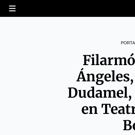
PORTA
Filarmó
Ángeles,
Dudamel, 
en Teat
B