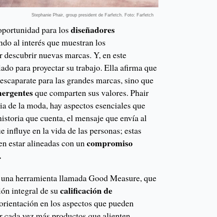
Stephanie Phair, group president de Farfetch. Foto: Farfetch
diseñadores
oportunidad para los
do al interés que muestran los
 descubrir nuevas marcas. Y, en este
iado para proyectar su trabajo. Ella afirma que
 escaparate para las grandes marcas, sino que
mergentes
que comparten sus valores. Phair
ria de la moda, hay aspectos esenciales que
historia que cuenta, el mensaje que envía al
 influye en la vida de las personas; estas
compromiso
ben estar alineadas con un
.
 una herramienta llamada Good Measure, que
calificación de
ión integral de su
orientación en los aspectos que pueden
er cada vez más productos que alienten