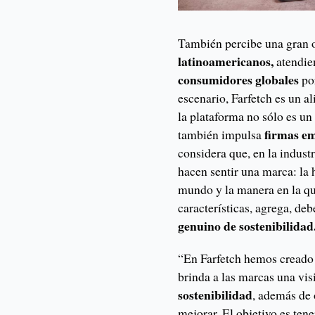
También percibe una gran 
latinoamericanos,
atendien
consumidores globales
por
escenario, Farfetch es un al
la plataforma no sólo es un
firmas e
también impulsa
considera que, en la indust
hacen sentir una marca: la 
mundo y la manera en la que
características, agrega, de
genuino de sostenibilidad
“En Farfetch hemos creado
brinda a las marcas una vis
sostenibilidad
, además de 
mejorar. El objetivo es ten