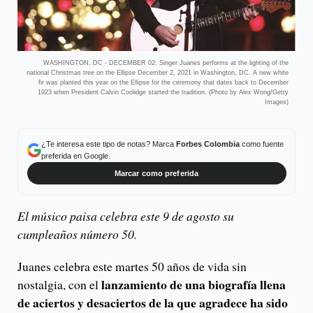
WASHINGTON, DC - DECEMBER 02: Singer Juanes performs at the lighting of the
national Christmas tree on the Ellipse December 2, 2021 in Washington, DC. A new white
fir was planted this year on the Ellipse for the ceremony that dates back to December
1923 when President Calvin Coolidge started the tradition. (Photo by Alex Wong/Getty
Images)
¿Te interesa este tipo de notas? Marca
Forbes Colombia
como fuente
preferida en Google.
Marcar como preferida
El músico paisa celebra este 9 de agosto su
cumpleaños número 50.
Juanes celebra este martes 50 años de vida sin
lanzamiento de una biografía llena
nostalgia, con el
de aciertos y desaciertos de la que agradece ha sido