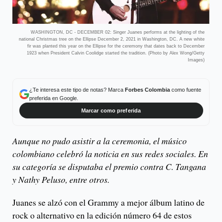
WASHINGTON, DC - DECEMBER 02: Singer Juanes performs at the lighting of the
national Christmas tree on the Ellipse December 2, 2021 in Washington, DC. A new white
fir was planted this year on the Ellipse for the ceremony that dates back to December
1923 when President Calvin Coolidge started the tradition. (Photo by Alex Wong/Getty
Images)
¿Te interesa este tipo de notas? Marca
Forbes Colombia
como fuente
preferida en Google.
Marcar como preferida
Aunque no pudo asistir a la ceremonia, el músico
colombiano celebró la noticia en sus redes sociales. En
su categoría se disputaba el premio contra C. Tangana
y Nathy Peluso, entre otros.
Juanes se alzó con el Grammy a mejor álbum latino de
rock o alternativo en la edición número 64 de estos