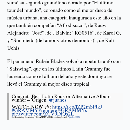
sumó su segundo gramófono dorado por “El último
tour del mundo”, coronado como el mejor disco de
música urbana, una categoría inaugurada este año en la
que también competían “Afrodisíaco”, de Rauw
Alejandro; “José”, de J Balvin; “KG0516”, de Karol G,
y “Sin miedo (del amor y otros demonios)”, de Kali
Uchis.
El panameño Rubén Blades volvió a repetir triunfo con
“Salswing”, que en los últimos Latin Grammy fue
laureado como el álbum del año y este domingo se
llevó el Grammy al mejor disco tropical.
Congrats Best Latin Rock or Alternative Album
winner – 'Origen'
@juanes
WATCH NOW 🎶:
https://t.co/iZP2mSPJkJ
#GRAMMYPremiere
#GRAMMYs
pic.twitter.com/ZCV9DiQs2L
— Recording Academy / GRAMMYs (@RecordingAcad)
April 3, 2022