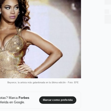
Beyonce, la artista más galardonada en la última edición - Foto: EFE
 notas? Marca
Forbes
Marcar como preferida
ferida en Google.