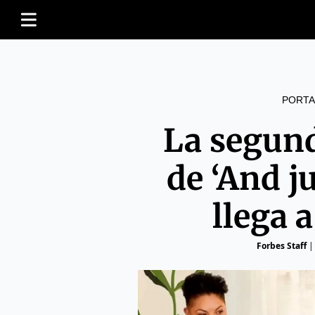
PORTA
La segun
de ‘And ju
llega
Forbes Staff