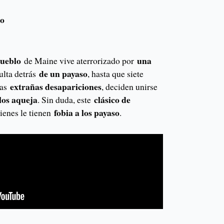
eo
pueblo
una
de Maine vive aterrorizado por
de un payaso
ulta detrás
, hasta que siete
extrañas desapariciones
las
, deciden unirse
los aqueja
clásico de
. Sin duda, este
fobia a los payaso
uienes le tienen
.