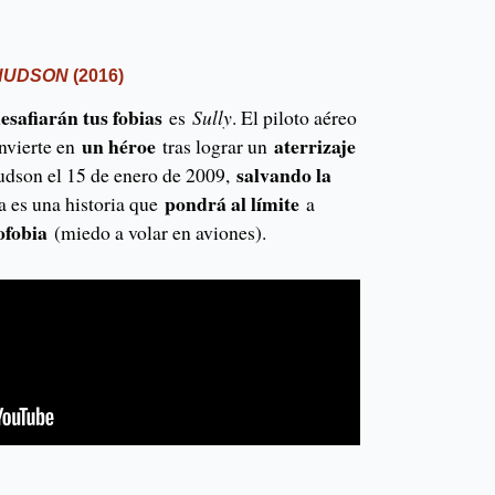
 HUDSON
(2016)
esafiarán tus fobias
es
Sully
. El piloto aéreo
un héroe
aterrizaje
nvierte en
tras lograr un
salvando la
Hudson el 15 de enero de 2009,
pondrá al límite
ta es una historia que
a
ofobia
(miedo a volar en aviones).