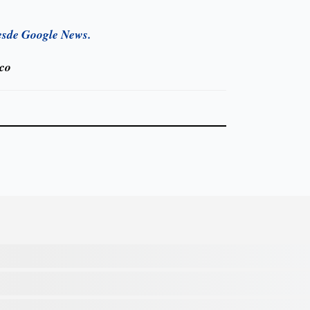
esde Google News.
ico