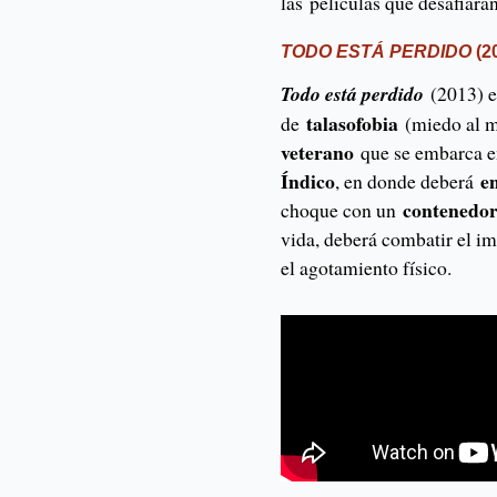
las películas que desafiará
TODO ESTÁ PERDIDO
(2
Todo está perdido
(2013) e
talasofobia
de
(miedo al ma
veterano
que se embarca 
Índico
e
, en donde deberá
contenedo
choque con un
vida, deberá combatir el im
el agotamiento físico.