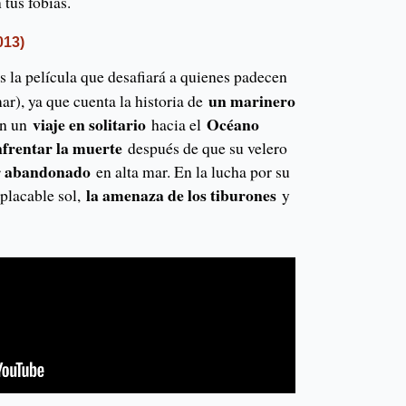
n tus fobias.
013)
s la película que desafiará a quienes padecen
un marinero
r), ya que cuenta la historia de
viaje en solitario
Océano
en un
hacia el
nfrentar la muerte
después de que su velero
r abandonado
en alta mar. En la lucha por su
la amenaza de los tiburones
placable sol,
y