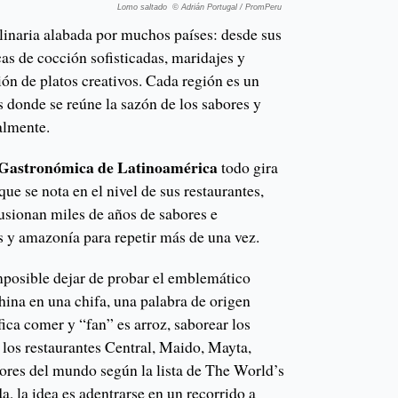
Lomo saltado © Adrián Portugal / PromPeru
ulinaria alabada por muchos países: desde sus
cas de cocción sofisticadas, maridajes y
ión de platos creativos. Cada región es un
 donde se reúne la sazón de los sabores y
almente.
 Gastronómica de Latinoamérica
todo gira
ue se nota en el nivel de sus restaurantes,
fusionan miles de años de sabores e
s y amazonía para repetir más de una vez.
imposible dejar de probar el emblemático
hina en una chifa, una palabra de origen
ica comer y “fan” es arroz, saborear los
r los restaurantes Central, Maido, Mayta,
res del mundo según la lista de The World’s
a, la idea es adentrarse en un recorrido a