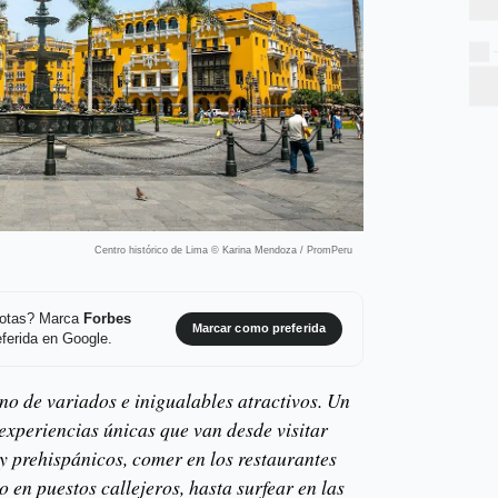
Centro histórico de Lima © Karina Mendoza / PromPeru
 notas? Marca
Forbes
Marcar como preferida
ferida en Google.
no de variados e inigualables atractivos. Un
experiencias únicas que van desde visitar
 y prehispánicos, comer en los restaurantes
en puestos callejeros, hasta surfear en las