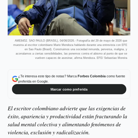
AME8452. SAO PAULO (BRASIL), 04/06/2026.- Fotografía del 29 de mayo de 2026 que
muestra al escritor colombiano Mario Mendoza hablando durante una entrevista con EFE
en Sao Paulo (Brasil). Construimos una sociedad inmunda, perversa, maligna, y
acorralamos a ciertas sensibilidades, las ponemos contra el abismo al punto de que se
vuelven capaces de asesinar, afirma Mendoza. EFE/ Sebastiao Moreira
¿Te interesa este tipo de notas? Marca
Forbes Colombia
como fuente
preferida en Google.
Marcar como preferida
El escritor colombiano advierte que las exigencias de
éxito, apariencia y productividad están fracturando la
salud mental colectiva y alimentando fenómenos de
violencia, exclusión y radicalización.