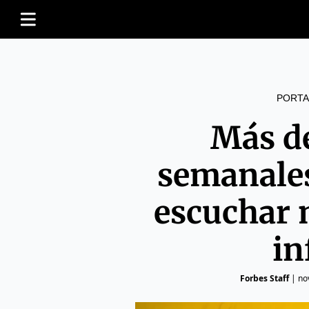
PORTA
Más d
semanales
escuchar 
in
Forbes Staff
|
no