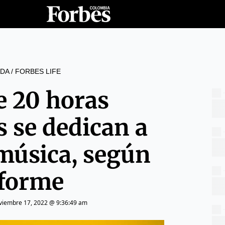
DA
/
FORBES LIFE
e 20 horas
 se dedican a
música, según
forme
viembre 17, 2022 @ 9:36:49 am