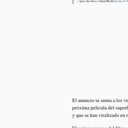
— Spider-Man Movie (@SpiderManMovie)
June 30, 
El anuncio se suma a los v
próxima película del superh
y que se han viralizado en 