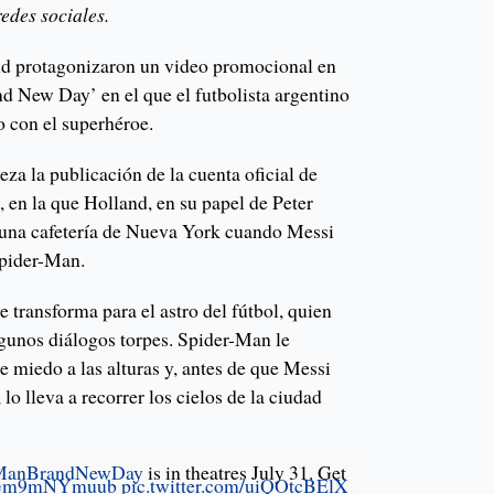
redes sociales.
d protagonizaron un video promocional en
d New Day’ en el que el futbolista argentino
o con el superhéroe.
eza la publicación de la cuenta oficial de
 en la que Holland, en su papel de Peter
 una cafetería de Nueva York cuando Messi
Spider-Man.
e transforma para el astro del fútbol, quien
gunos diálogos torpes. Spider-Man le
ne miedo a las alturas y, antes de que Messi
lo lleva a recorrer los cielos de la ciudad
rManBrandNewDay
is in theatres July 31. Get
co/Gm9mNYmuub
pic.twitter.com/uiQOtcBElX