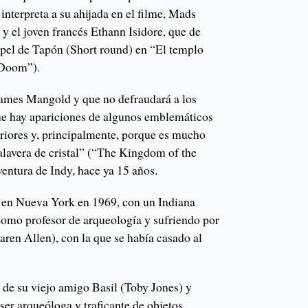
nterpreta a su ahijada en el filme, Mads
 el joven francés Ethann Isidore, que de
pel de Tapón (Short round) en “El templo
 Doom”).
James Mangold y que no defraudará a los
ue hay apariciones de algunos emblemáticos
eriores y, principalmente, porque es mucho
alavera de cristal” (“The Kingdom of the
aventura de Indy, hace ya 15 años.
úa en Nueva York en 1969, con un Indiana
 como profesor de arqueología y sufriendo por
ren Allen), con la que se había casado al
 de su viejo amigo Basil (Toby Jones) y
ser arqueóloga y traficante de objetos