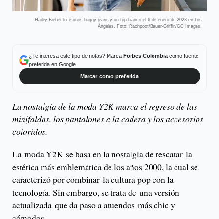
Hailey Bieber luce unos baggy jeans y un top blanco el 6 de enero de 2023 en Los
Ángeles. Foto: Rachpoot/Bauer-Griffin/GC Images.
¿Te interesa este tipo de notas? Marca
Forbes Colombia
como fuente
preferida en Google.
Marcar como preferida
La nostalgia de la moda Y2K marca el regreso de las
minifaldas, los pantalones a la cadera y los accesorios
coloridos.
La moda Y2K se basa en la nostalgia de rescatar la
estética más emblemática de los años 2000, la cual se
caracterizó por combinar la cultura pop con la
tecnología. Sin embargo, se trata de una versión
actualizada que da paso a atuendos más chic y
cómodos.