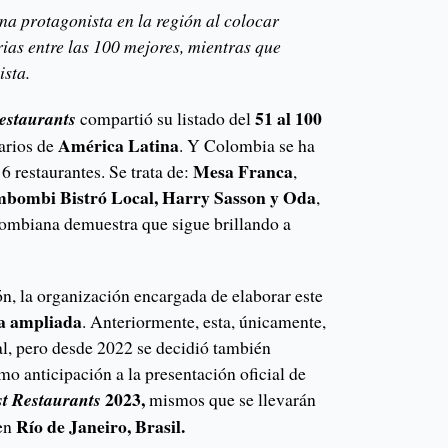
na protagonista en la región al colocar
rias entre las 100 mejores, mientras que
ista.
51 al 100
estaurants
compartió su listado del
América Latina
arios de
. Y Colombia se ha
Mesa Franca
 6 restaurantes. Se trata de:
,
ambombi Bistró Local, Harry Sasson y Oda
,
lombiana demuestra que sigue brillando a
n, la organización encargada de elaborar este
ta ampliada
. Anteriormente, esta, únicamente,
al, pero desde 2022 se decidió también
omo anticipación a la presentación oficial de
2023,
st Restaurants
mismos que se llevarán
Río de Janeiro, Brasil.
 en