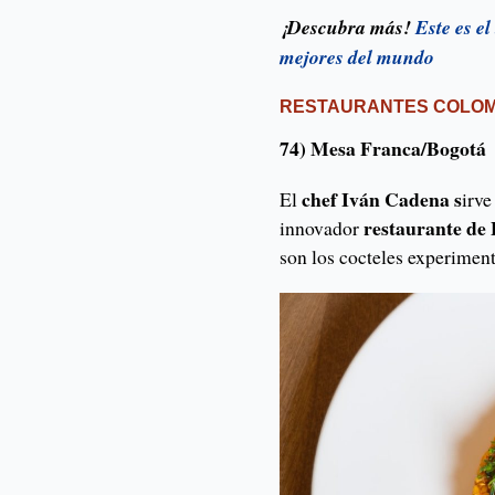
¡Descubra más!
Este es e
mejores del mundo
RESTAURANTES COLOM
74) Mesa Franca/Bogotá
chef Iván Cadena s
El
irve
restaurante de 
innovador
son los cocteles experimen