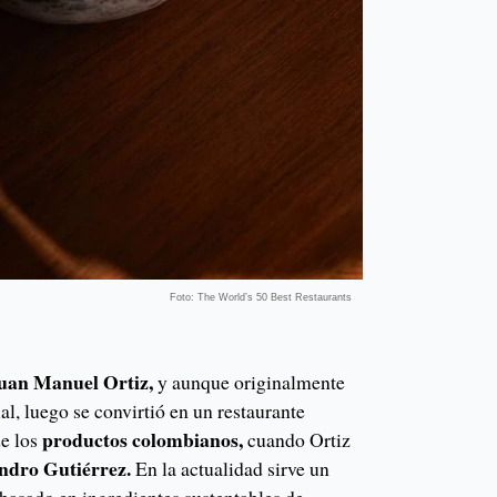
Foto: The World’s 50 Best Restaurants
uan Manuel Ortiz,
y aunque originalmente
al, luego se convirtió en un restaurante
productos colombianos,
de los
cuando Ortiz
andro Gutiérrez.
En la actualidad sirve un
asado en ingredientes sustentables de