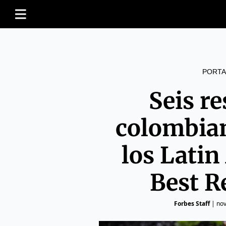
PORTA
Seis r
colombian
los Latin
Best R
Forbes Staff
|
nov