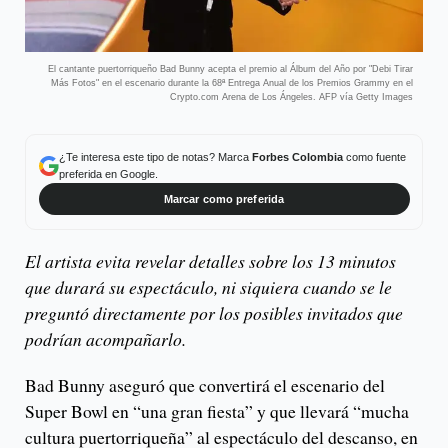
El cantante puertorriqueño Bad Bunny acepta el premio al Álbum del Año por "Debi Tirar
Más Fotos" en el escenario durante la 68ª Entrega Anual de los Premios Grammy en el
Crypto.com Arena de Los Ángeles. AFP vía Getty Images
¿Te interesa este tipo de notas? Marca
Forbes Colombia
como fuente
preferida en Google.
Marcar como preferida
El artista evita revelar detalles sobre los 13 minutos
que durará su espectáculo, ni siquiera cuando se le
preguntó directamente por los posibles invitados que
podrían acompañarlo.
Bad Bunny aseguró que convertirá el escenario del
Super Bowl en “una gran fiesta” y que llevará “mucha
cultura puertorriqueña” al espectáculo del descanso, en