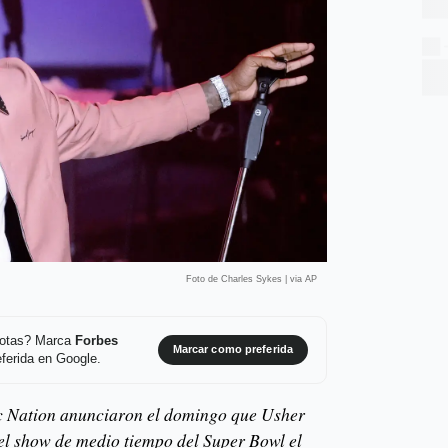
Foto de Charles Sykes | via AP
 notas? Marca
Forbes
Marcar como preferida
ferida en Google.
c Nation anunciaron el domingo que Usher
del show de medio tiempo del Super Bowl el