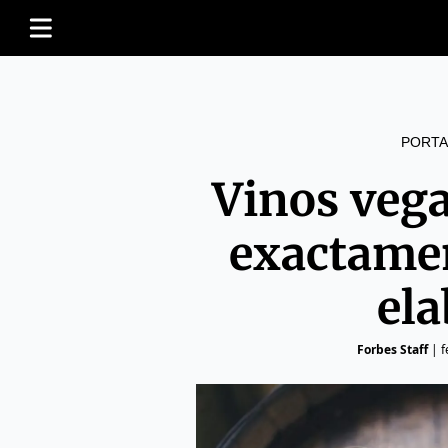
PORTA
Vinos veg
exactame
el
Forbes Staff
|
f