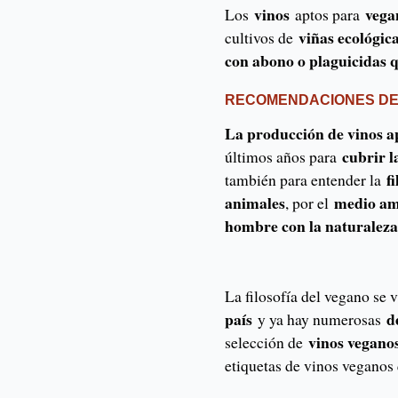
vinos
vega
Los
aptos para
viñas ecológic
cultivos de
con abono o plaguicidas qu
RECOMENDACIONES DE
La producción de vinos a
cubrir 
últimos años para
f
también para entender la
animales
medio am
, por el
hombre con la naturaleza
La filosofía del vegano se 
país
d
y ya hay numerosas
vinos vegano
selección de
etiquetas de vinos veganos