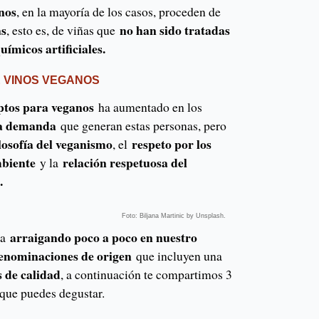
nos
, en la mayoría de los casos, proceden de
as
no han sido tratadas
, esto es, de viñas que
ímicos artificiales.
 VINOS VEGANOS
ptos para veganos
ha aumentado en los
la demanda
que generan estas personas, pero
ilosofía del veganismo
respeto por los
, el
biente
relación respetuosa del
y la
.
Foto: Biljana Martinic by Unsplash.
arraigando poco a poco en nuestro
va
enominaciones de origen
que incluyen una
s de calidad
, a continuación te compartimos 3
 que puedes degustar.