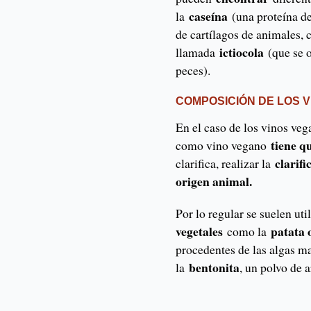
caseína
la
(una proteína de
de cartílagos de animales, 
ictiocola
llamada
(que se 
peces).
COMPOSICIÓN DE LOS 
En el caso de los vinos veg
tiene q
como vino vegano
clarifi
clarifica, realizar la
origen animal.
Por lo regular se suelen uti
vegetales
patata o
como la
procedentes de las algas ma
bentonita
la
, un polvo de a