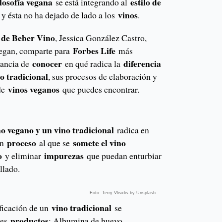
ilosofía vegana
estilo de
se está integrando al
vinos
, y ésta no ha dejado de lado a los
.
 de Beber Vino
, Jessica González Castro,
Forbes Life
Vegan, comparte para
más
conocer
diferencia
rtancia de
en qué radica la
o tradicional
, sus procesos de elaboración y
vinos veganos
 de
que puedes encontrar.
no vegano y un vino tradicional
radica en
proceso
somete el vino
un
al que se
o
impurezas
y eliminar
que puedan enturbiar
llado.
Foto: Terry Vlisidis by Unsplash.
vino tradicional
ificación de un
se
productos
tes
: Albumina de huevo,