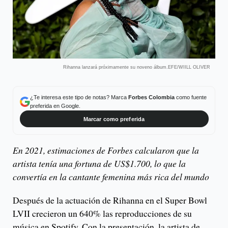
Rihanna lanzará próximamente su noveno álbum.EFE/WIILL OLIVER
¿Te interesa este tipo de notas? Marca
Forbes Colombia
como fuente
preferida en Google.
Marcar como preferida
En 2021, estimaciones de Forbes calcularon que la
artista tenía una fortuna de US$1.700, lo que la
convertía en la cantante femenina más rica del mundo
Después de la actuación de Rihanna en el Super Bowl
LVII crecieron un 640% las reproducciones de su
música en Spotify. Con la presentación, la artista de