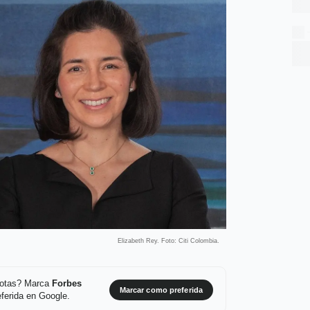
Elizabeth Rey. Foto: Citi Colombia.
 notas? Marca
Forbes
Marcar como preferida
ferida en Google.