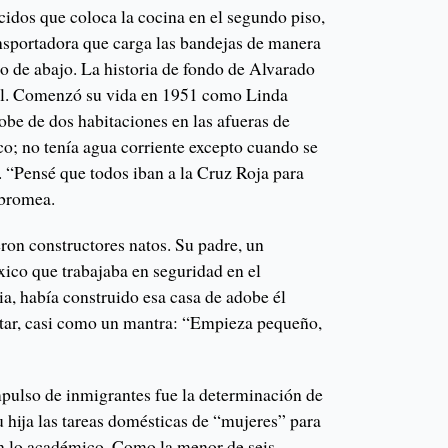
cidos que coloca la cocina en el segundo piso,
ansportadora que carga las bandejas de manera
iso de abajo. La historia de fondo de Alvarado
al. Comenzó su vida en 1951 como Linda
obe de dos habitaciones en las afueras de
; no tenía agua corriente excepto cuando se
. “Pensé que todos iban a la Cruz Roja para
 bromea.
ron constructores natos. Su padre, un
xico que trabajaba en seguridad en el
a, había construido esa casa de adobe él
itar, casi como un mantra: “Empieza pequeño,
mpulso de inmigrantes fue la determinación de
u hija las tareas domésticas de “mujeres” para
n lo académico. Como la menor de seis