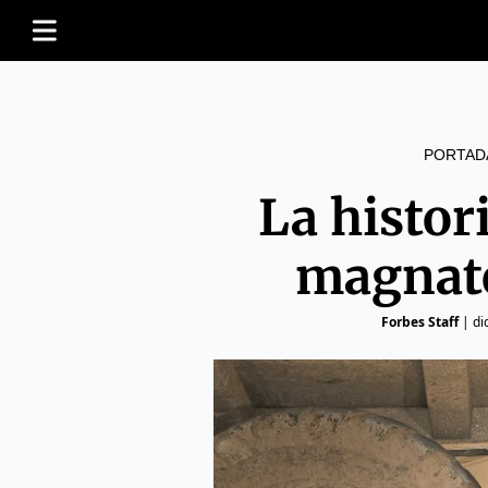
PORTAD
La histor
magnate
Forbes Staff
|
di