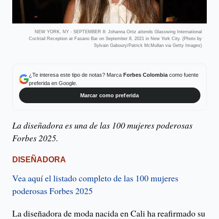
NEW YORK, NY - SEPTEMBER 8: Johanna Ortiz attends Glasswing International
Cocktail Reception at Fasano Bar on September 8, 2021 in New York City. (Photo by
Sylvain Gaboury/Patrick McMullan via Getty Images)
¿Te interesa este tipo de notas? Marca
Forbes Colombia
como fuente
preferida en Google.
Marcar como preferida
La diseñadora es una de las 100 mujeres poderosas
Forbes 2025.
DISEÑADORA
Vea aquí el listado completo de las 100 mujeres
poderosas Forbes 2025
La diseñadora de moda nacida en Cali ha reafirmado su