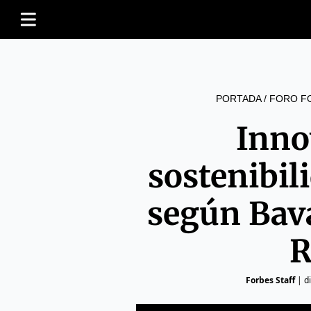
PORTADA
/
FORO FO
Inno
sostenibili
según Bava
R
Forbes Staff
|
d