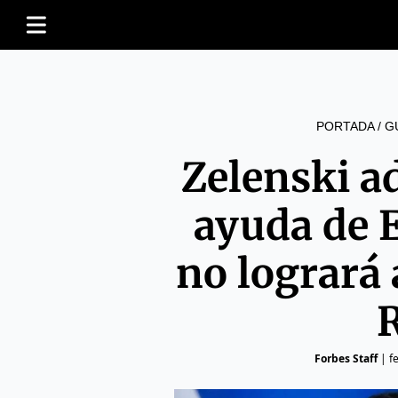
PORTADA
/
G
Zelenski ad
ayuda de 
no logrará
Forbes Staff
|
f