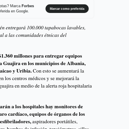
 notas? Marca
Forbes
Marcar como preferida
ferida en Google.
n entregará 100.000 tapabocas lavables,
ial a las comunidades étnicas del
1.360 millones para entregar equipos
a Guajira en los municipios de Albania,
icao y Uribia.
Con esto se aumentará la
en los centros médicos y se mejorará la
uajira en medio de la alerta roja hospitalaria
garán a los hospitales hay monitores de
paro cardíaco, equipos de órganos de los
esfibriladores,
aspiradores portátiles,
ers
, bombas de infusión, tensiómetros, sillas