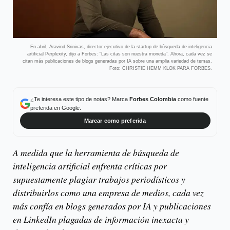
En abril, Aravind Srinivas, director ejecutivo de la startup de búsqueda de inteligencia
artificial Perplexity, dijo a Forbes: "Las citas son nuestra moneda". Ahora, cada vez se
citan más publicaciones de blogs generadas por IA sobre una amplia variedad de temas.
Foto: CHRISTIE HEMM KLOK PARA FORBES.
¿Te interesa este tipo de notas? Marca
Forbes Colombia
como fuente
preferida en Google.
Marcar como preferida
A medida que la herramienta de búsqueda de
inteligencia artificial enfrenta críticas por
supuestamente plagiar trabajos periodísticos y
distribuirlos como una empresa de medios, cada vez
más confía en blogs generados por IA y publicaciones
en LinkedIn plagadas de información inexacta y