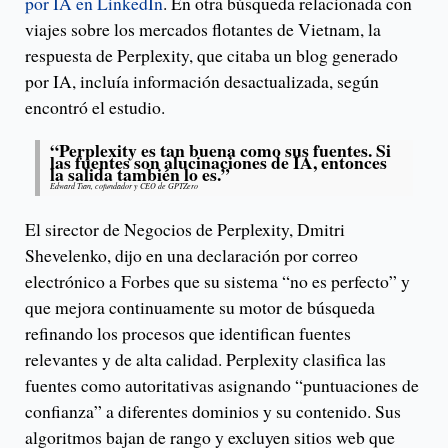
por IA en LinkedIn
. En otra búsqueda relacionada con
viajes sobre los mercados flotantes de Vietnam, la
respuesta de Perplexity, que citaba un blog generado
por IA, incluía información desactualizada, según
encontró el estudio.
“Perplexity es tan buena como sus fuentes. Si
las fuentes son alucinaciones de IA, entonces
la salida también lo es.”
Edward Tian, cofundador y CEO de GPTZero
El sirector de Negocios de Perplexity, Dmitri
Shevelenko, dijo en una declaración por correo
electrónico a Forbes que su sistema “no es perfecto” y
que mejora continuamente su motor de búsqueda
refinando los procesos que identifican fuentes
relevantes y de alta calidad. Perplexity clasifica las
fuentes como autoritativas asignando “puntuaciones de
confianza” a diferentes dominios y su contenido. Sus
algoritmos bajan de rango y excluyen sitios web que