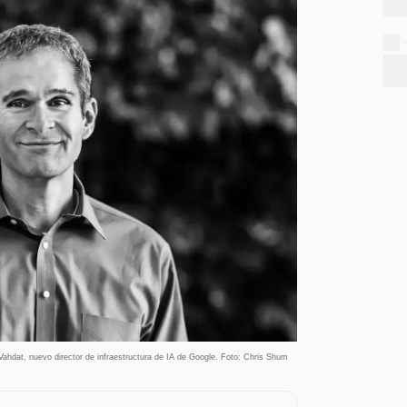
ahdat, nuevo director de infraestructura de IA de Google. Foto: Chris Shum