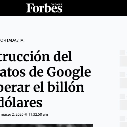
PORTADA
/
IA
trucción del
datos de Google
erar el billón
dólares
|
marzo 2, 2026 @ 11:32:58 am