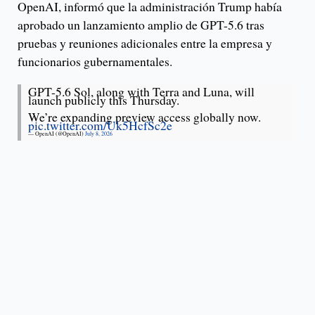
OpenAI, informó que la administración Trump había
aprobado un lanzamiento amplio de GPT-5.6 tras
pruebas y reuniones adicionales entre la empresa y
funcionarios gubernamentales.
GPT-5.6 Sol, along with Terra and Luna, will
launch publicly this Thursday.
We’re expanding preview access globally now.
pic.twitter.com/Uk5HcfSc2e
— OpenAI (@OpenAI)
July 8, 2026