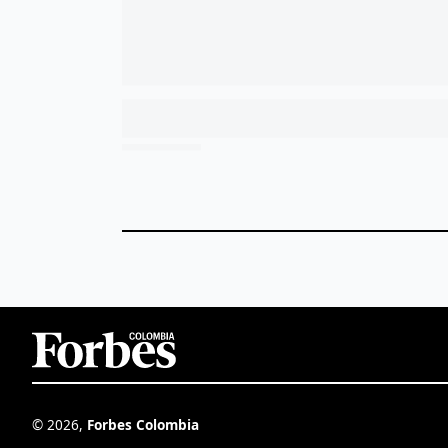
©
2026
,
Forbes Colombia