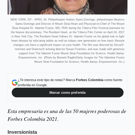
NEW YORK, NY - APRIL 24: Philanthropist Andres Santo Domingo, philanthropist Beatrice
Santo Domingo and Director of Mount Sinai Heart and Physician-in-Chief of The Mount
Sinai Hospital Dr. Valentin Fuster, MD, PHD during the Tribeca Film Festival premiere for
the feature documentary, The Resilient Heart, at the Tribeca Film Center on April 24, 2017
in New York City. The Resilient Heart follows Dr. Valentin Fuster on his global trek to fight
heart disease by educating adults as well as todays new generation on how basic lifestyle
changes can have a significant impact on your health. The film was directed by Oscar®-
nominee and Grammy® winning director Susan Froemke, and was made with generous
support from The Valentin Fuster Mount Sinai Foundation for Science, Health &amp;
Empowerment, Inc. (Photo by Bennett Raglin/Getty Images for The Valentine Fuster
Mount Sinai Foundation for Science, Health &amp; Empowerment, Inc.)
¿Te interesa este tipo de notas? Marca
Forbes Colombia
como fuente
preferida en Google.
Marcar como preferida
Esta empresaria es una de las 50 mujeres poderosas de
Forbes Colombia 2021.
Inversionista