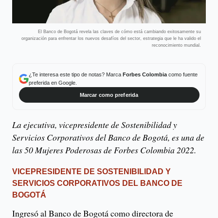
El Banco de Bogotá revela las claves de cómo está cambiando exitosamente su
organización para enfrentar los nuevos desafíos del sector, estrategia que le ha valido el
reconocimiento mundial.
¿Te interesa este tipo de notas? Marca
Forbes Colombia
como fuente
preferida en Google.
Marcar como preferida
La ejecutiva, vicepresidente de Sostenibilidad y
Servicios Corporativos del Banco de Bogotá, es una de
las 50 Mujeres Poderosas de Forbes Colombia 2022.
VICEPRESIDENTE DE SOSTENIBILIDAD Y
SERVICIOS CORPORATIVOS DEL BANCO DE
BOGOTÁ
Ingresó al Banco de Bogotá como directora de