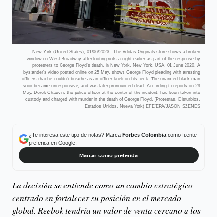
New York (United States), 01/06/2020.- The Adidas Originals store shows a broken
window on West Broadway after looting riots a night earlier as part of the response by
protesters to George Floyd's death, in New York, New York, USA, 01 June 2020. A
bystander's video posted online on 25 May, shows George Floyd pleading with arresting
officers that he couldn't breathe as an officer knelt on his neck. The unarmed black man
soon became unresponsive, and was later pronounced dead. According to reports on 29
May, Derek Chauvin, the police officer at the center of the incident, has been taken into
custody and charged with murder in the death of George Floyd. (Protestas, Disturbios,
Estados Unidos, Nueva York) EFE/EPA/JASON SZENES
¿Te interesa este tipo de notas? Marca
Forbes Colombia
como fuente
preferida en Google.
Marcar como preferida
La decisión se entiende como un cambio estratégico
centrado en fortalecer su posición en el mercado
global. Reebok tendría un valor de venta cercano a los