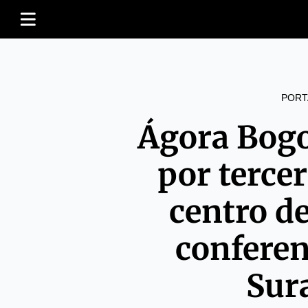
PORT
Ágora Bogo
por terce
centro d
conferen
Sur